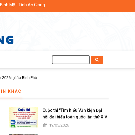
ỉnh An Giang
Tìm
kiếm
TIN KHÁC
Cuộc thi "Tìm hiểu Văn kiện Đại
hội đại biểu toàn quốc lần thứ XIV
của Đảng và Đại hội đại biểu Đảng
19/05/2026
bộ tỉnh An Giang lần thứ I, nhiệm