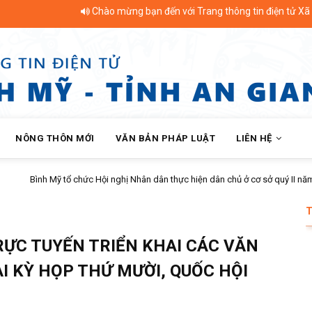
Chào mừng bạn đến với Trang thông tin điện tử Xã Bình Mỹ - T
NÔNG THÔN MỚI
VĂN BẢN PHÁP LUẬT
LIÊN HỆ
thực hiện dân chủ ở cơ sở quý II năm 2026 tại ấp Bình Phú
RỰC TUYẾN TRIỂN KHAI CÁC VĂN
I KỲ HỌP THỨ MƯỜI, QUỐC HỘI