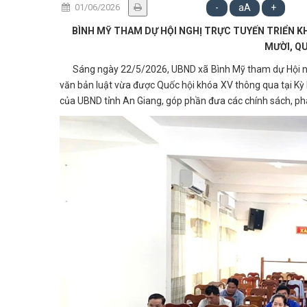
01/06/2026
-
aA
+
BÌNH MỸ THAM DỰ HỘI NGHỊ TRỰC TUYẾN TRIỂN K
MƯỜI, Q
Sáng ngày 22/5/2026, UBND xã Bình Mỹ tham dự Hội nghị
văn bản luật vừa được Quốc hội khóa XV thông qua tại Kỳ họ
của UBND tỉnh An Giang, góp phần đưa các chính sách, ph