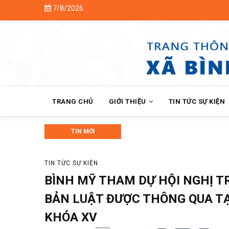
Skip
7/8/2026
to
main
content
MAIN
NAVIGATION
TRANG CHỦ
GIỚI THIỆU
TIN TỨC SỰ KIỆN
TIN MỚI
Bình Mỹ tổ chức Hội nghị Nhân dân 
TIN TỨC SỰ KIỆN
BÌNH MỸ THAM DỰ HỘI NGHỊ T
BẢN LUẬT ĐƯỢC THÔNG QUA TẠ
KHÓA XV