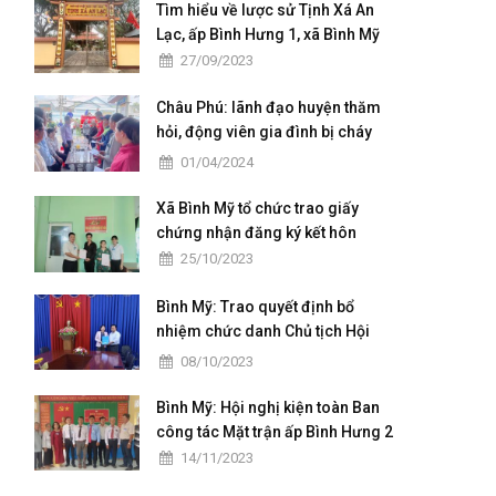
kỳ 2025 - 2030"
Tìm hiểu về lược sử Tịnh Xá An
Lạc, ấp Bình Hưng 1, xã Bình Mỹ
27/09/2023
Châu Phú: lãnh đạo huyện thăm
hỏi, động viên gia đình bị cháy
nhà tại xã Bình Mỹ
01/04/2024
Xã Bình Mỹ tổ chức trao giấy
chứng nhận đăng ký kết hôn
25/10/2023
Bình Mỹ: Trao quyết định bổ
nhiệm chức danh Chủ tịch Hội
khuyến học xã Bình Mỹ
08/10/2023
Bình Mỹ: Hội nghị kiện toàn Ban
công tác Mặt trận ấp Bình Hưng 2
14/11/2023