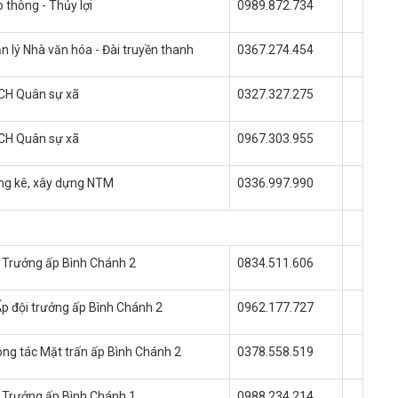
 thông - Thủy lợi
0989.872.734
n lý Nhà văn hóa - Đài truyền thanh
0367.274.454
BCH Quân sự xã
0327.327.275
BCH Quân sự xã
0967.303.955
ng kê, xây dựng NTM
0336.997.990
 - Trưởng ấp Bình Chánh 2
0834.511.606
p đội trưởng ấp Bình Chánh 2
0962.177.727
ng tác Mặt trấn ấp Bình Chánh 2
0378.558.519
 - Trưởng ấp Bình Chánh 1
0988.234.214