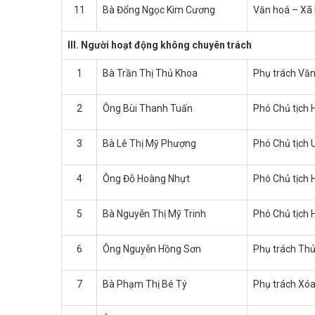
11
Bà Đổng Ngọc Kim Cương
Văn hoá – Xã 
III. Người hoạt động không chuyên trách
1
Bà Trần Thị Thủ Khoa
Phụ trách Vă
2
Ông Bùi Thanh Tuấn
Phó Chủ tịch 
3
Bà Lê Thị Mỹ Phượng
Phó Chủ tịch
4
Ông Đỗ Hoàng Nhựt
Phó Chủ tịch 
5
Bà Nguyễn Thị Mỹ Trinh
Phó Chủ tịch 
6
Ông Nguyễn Hồng Sơn
Phụ trách Thủ
7
Bà Phạm Thị Bé Tý
Phụ trách Xóa