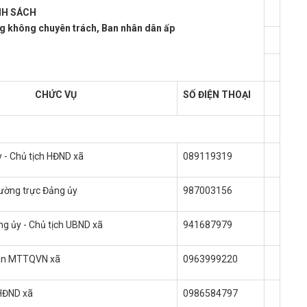
H SÁCH
g không chuyên trách, Ban nhân dân ấp
CHỨC VỤ
SỐ ĐIỆN THOẠI
y - Chủ tịch HĐND xã
089119319
hường trực Đảng ủy
987003156
ng ủy - Chủ tịch UBND xã
941687979
ban MTTQVN xã
0963999220
 HĐND xã
0986584797