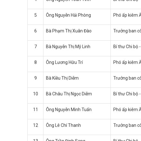
5
Ông Nguyễn Hải Phòng
Phó ấp kiêm Ấ
6
Bà Phạm Thị Xuân Đào
Trưởng ban cô
7
Bà Nguyễn Thị Mỹ Linh
Bí thư Chi bộ 
8
Ông Lương Hữu Trí
Phó ấp kiêm Ấ
9
Bà Kiều Thị Diễm
Trưởng ban cô
10
Bà Châu Thị Ngọc Diễm
Bí thư Chi bộ 
11
Ông Nguyễn Minh Tuấn
Phó ấp kiêm Ấ
12
Ông Lê Chí Thanh
Trưởng ban cô