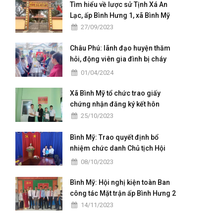
kỳ 2025 - 2030"
Tìm hiểu về lược sử Tịnh Xá An
Lạc, ấp Bình Hưng 1, xã Bình Mỹ
27/09/2023
Châu Phú: lãnh đạo huyện thăm
hỏi, động viên gia đình bị cháy
nhà tại xã Bình Mỹ
01/04/2024
Xã Bình Mỹ tổ chức trao giấy
chứng nhận đăng ký kết hôn
25/10/2023
Bình Mỹ: Trao quyết định bổ
nhiệm chức danh Chủ tịch Hội
khuyến học xã Bình Mỹ
08/10/2023
Bình Mỹ: Hội nghị kiện toàn Ban
công tác Mặt trận ấp Bình Hưng 2
14/11/2023