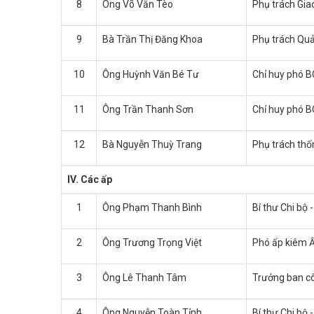
8
Ông Võ Văn Tèo
Phụ trách Giao
9
Bà Trần Thị Đăng Khoa
Phụ trách Quả
10
Ông Huỳnh Văn Bé Tư
Chỉ huy phó 
11
Ông Trần Thanh Sơn
Chỉ huy phó 
12
Bà Nguyễn Thuỳ Trang
Phụ trách thố
IV. Các ấp
1
Ông Phạm Thanh Bình
Bí thư Chi bộ
2
Ông Trương Trọng Việt
Phó ấp kiêm Ấ
3
Ông Lê Thanh Tâm
Trưởng ban cô
4
Ông Nguyễn Toàn Tỉnh
Bí thư Chi bộ