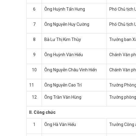
6
Ông Huỳnh Tấn Hưng
Phó Chủ tịch
7
Ông Nguyễn Huy Cường
Phó Chủ tịch
8
Bà Lư Thị Kim Thùy
Trưởng ban X
9
Ông Huỳnh Văn Hiếu
Chánh Văn ph
10
Ông Nguyễn Châu Vinh Hiển
Chánh Văn ph
11
Ông Nguyễn Cao Trí
Trưởng Phòng 
12
Ông Trần Văn Hùng
Trưởng phòng 
II. Công chức
1
Ông Hà Văn Hiếu
Trưởng Công 