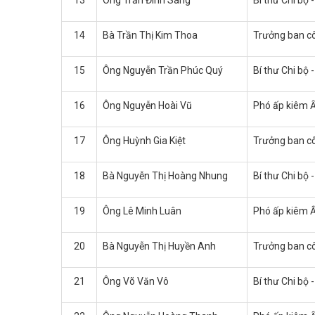
13
Ông Trần Đinh Sang
Bí thư Chi bộ
14
Bà Trần Thị Kim Thoa
Trưởng ban cô
15
Ông Nguyễn Trần Phúc Quý
Bí thư Chi bộ 
16
Ông Nguyễn Hoài Vũ
Phó ấp kiêm Ấ
17
Ông Huỳnh Gia Kiệt
Trưởng ban cô
18
Bà Nguyễn Thị Hoàng Nhung
Bí thư Chi bộ
19
Ông Lê Minh Luân
Phó ấp kiêm Ấ
20
Bà Nguyễn Thị Huyền Anh
Trưởng ban cô
21
Ông Võ Văn Vô
Bí thư Chi bộ