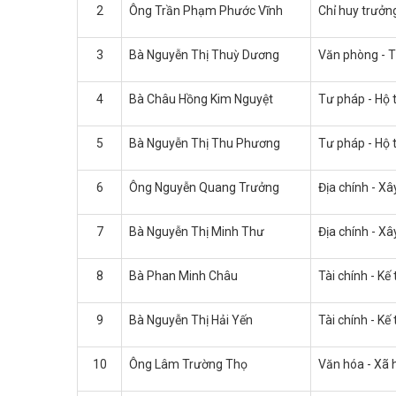
2
Ông Trần Phạm Phước Vĩnh
Chỉ huy trưởn
3
Bà Nguyễn Thị Thuỳ Dương
Văn phòng - T
4
Bà Châu Hồng Kim Nguyệt
Tư pháp - Hộ 
5
Bà Nguyễn Thị Thu Phương
Tư pháp - Hộ t
6
Ông Nguyễn Quang Trưởng
Địa chính - X
7
Bà Nguyễn Thị Minh Thư
Địa chính - X
8
Bà Phan Minh Châu
Tài chính - Kế
9
Bà Nguyễn Thị Hải Yến
Tài chính - Kế
10
Ông Lâm Trường Thọ
Văn hóa - Xã 