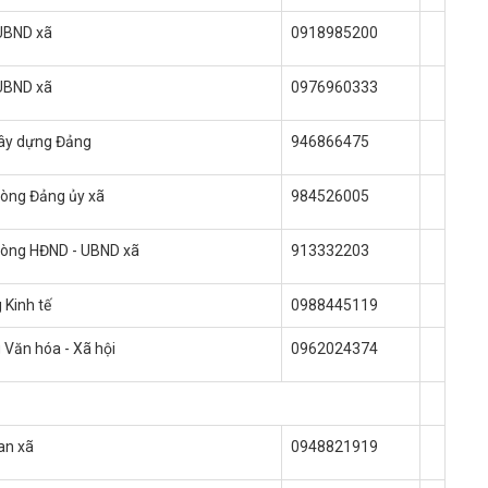
 UBND xã
0918985200
 UBND xã
0976960333
ây dựng Đảng
946866475
òng Đảng ủy xã
984526005
òng HĐND - UBND xã
913332203
Kinh tế
0988445119
Văn hóa - Xã hội
0962024374
an xã
0948821919