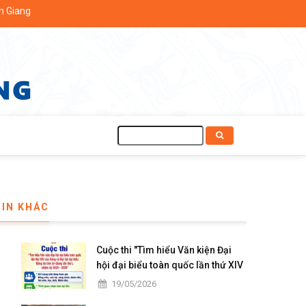
Tìm
kiếm
TIN KHÁC
Cuộc thi "Tìm hiểu Văn kiện Đại
hội đại biểu toàn quốc lần thứ XIV
của Đảng và Đại hội đại biểu Đảng
19/05/2026
bộ tỉnh An Giang lần thứ I, nhiệm