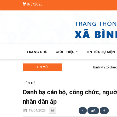
Skip
8/8/2026
Chào
to
main
content
MAIN
NAVIGATION
TRANG CHỦ
GIỚI THIỆU
TIN TỨC SỰ KIỆN
TIN MỚI
Bình Mỹ tổ chức Hội nghị Nhân dân 
LIÊN HỆ
Danh bạ cán bộ, công chức, ngườ
nhân dân ấp
19/04/2023
-
aA
+