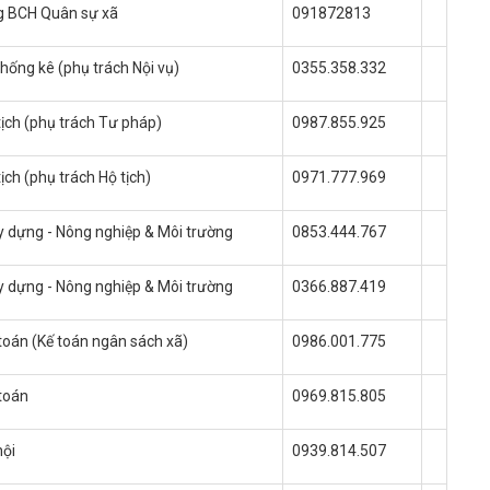
g BCH Quân sự xã
091872813
hống kê (phụ trách Nội vụ)
0355.358.332
tịch (phụ trách Tư pháp)
0987.855.925
ịch (phụ trách Hộ tịch)
0971.777.969
ây dựng - Nông nghiệp & Môi trường
0853.444.767
ây dựng - Nông nghiệp & Môi trường
0366.887.419
 toán (Kế toán ngân sách xã)
0986.001.775
 toán
0969.815.805
hội
0939.814.507