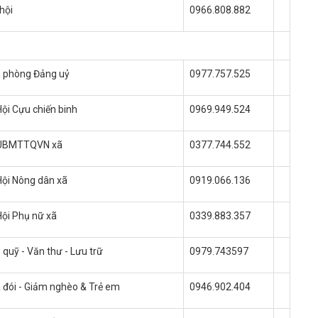
hội
0966.808.882
n phòng Đảng uỷ
0977.757.525
Hội Cựu chiến binh
0969.949.524
 UBMTTQVN xã
0377.744.552
Hội Nông dân xã
0919.066.136
Hội Phụ nữ xã
0339.883.357
 quỹ - Văn thư - Lưu trữ
0979.743597
 đói - Giảm nghèo & Trẻ em
0946.902.404