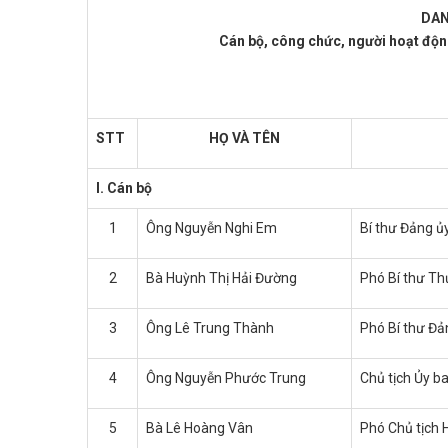
DAN
Cán bộ, công chức, người hoạt độn
STT
HỌ VÀ TÊN
I. Cán bộ
1
Ông Nguyễn Nghi Em
Bí thư Đảng ủ
2
Bà Huỳnh Thị Hải Đường
Phó Bí thư T
3
Ông Lê Trung Thành
Phó Bí thư Đả
4
Ông Nguyễn Phước Trung
Chủ tịch Ủy 
5
Bà Lê Hoàng Vân
Phó Chủ tịch