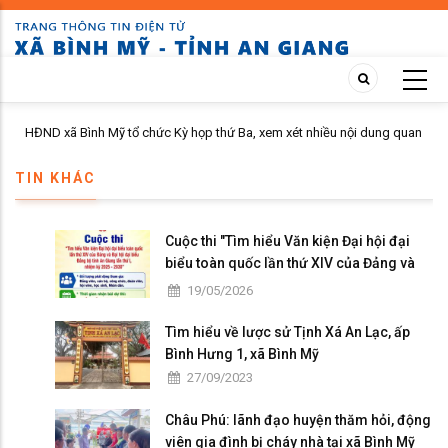
Skip
to
main
content
HĐND xã Bình Mỹ tổ chức Kỳ họp thứ Ba, xem xét nhiều nội dung quan
Bình
trọng về phát triển kinh tế - xã hội
năm 
TIN KHÁC
Cuộc thi "Tìm hiểu Văn kiện Đại hội đại
biểu toàn quốc lần thứ XIV của Đảng và
Đại hội đại biểu Đảng bộ tỉnh An Giang lần
19/05/2026
thứ I, nhiệm kỳ 2025 - 2030"
Tìm hiểu về lược sử Tịnh Xá An Lạc, ấp
Bình Hưng 1, xã Bình Mỹ
27/09/2023
Châu Phú: lãnh đạo huyện thăm hỏi, động
viên gia đình bị cháy nhà tại xã Bình Mỹ