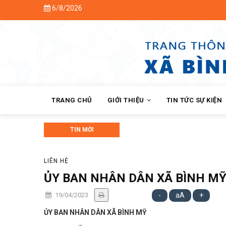
Skip
6/8/2026
to
main
content
MAIN
NAVIGATION
TRANG CHỦ
GIỚI THIỆU
TIN TỨC SỰ KIỆN
TIN MỚI
Bình Mỹ tổ chức Hội nghị Nh
LIÊN HỆ
ỦY BAN NHÂN DÂN XÃ BÌNH M
19/04/2023
-
aA
+
ỦY BAN NHÂN DÂN XÃ BÌNH MỸ