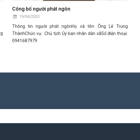
Công bố người phát ngôn
19/04/2023
Thông tin người phát ngônHọ và tên: Ông Lê Trung
ng
ThànhChức vụ: Chủ tịch Ủy ban nhân dân xãSố điện thoại:
0941687979