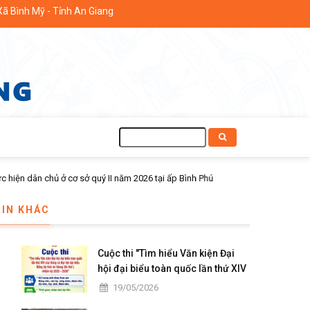
h Mỹ - Tỉnh An Giang
Tìm
kiếm
TIN KHÁC
Cuộc thi "Tìm hiểu Văn kiện Đại
hội đại biểu toàn quốc lần thứ XIV
của Đảng và Đại hội đại biểu Đảng
19/05/2026
bộ tỉnh An Giang lần thứ I, nhiệm