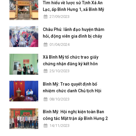
kỳ 2025 - 2030"
Tìm hiểu về lược sử Tịnh Xá An
Lạc, ấp Bình Hưng 1, xã Bình Mỹ
27/09/2023
Châu Phú: lãnh đạo huyện thăm
hỏi, động viên gia đình bị cháy
nhà tại xã Bình Mỹ
01/04/2024
Xã Bình Mỹ tổ chức trao giấy
chứng nhận đăng ký kết hôn
25/10/2023
Bình Mỹ: Trao quyết định bổ
nhiệm chức danh Chủ tịch Hội
khuyến học xã Bình Mỹ
08/10/2023
Bình Mỹ: Hội nghị kiện toàn Ban
công tác Mặt trận ấp Bình Hưng 2
14/11/2023