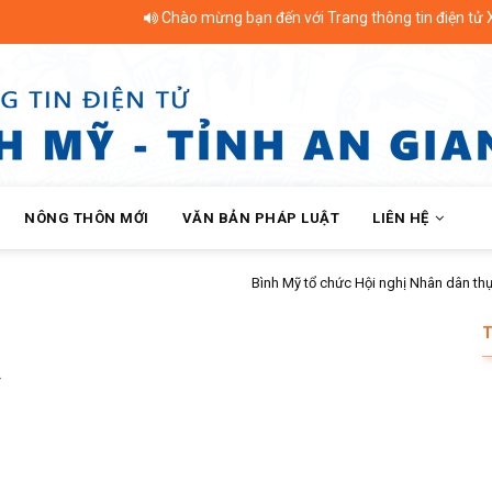
Chào mừng bạn đến với Trang thông tin điện tử Xã Bìn
NÔNG THÔN MỚI
VĂN BẢN PHÁP LUẬT
LIÊN HỆ
ân dân thực hiện dân chủ ở cơ sở quý II năm 2026 tại ấp Bình Phú
Ỹ