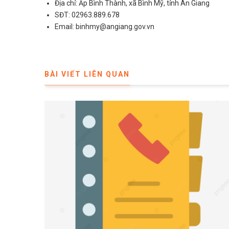
Địa chỉ: Ấp Bình Thành, xã Bình Mỹ, tỉnh An Giang
SĐT: 02963.889.678
Email: binhmy@angiang.gov.vn
BÀI VIẾT LIÊN QUAN