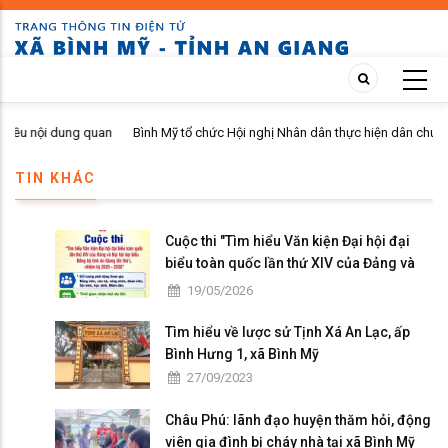
Skip
to
main
content
nội dung quan
Bình Mỹ tổ chức Hội nghị Nhân dân thực hiện dân chủ ở cơ sở q
năm 2026 tại ấp Bình Phú
TIN KHÁC
Cuộc thi "Tìm hiểu Văn kiện Đại hội đại
biểu toàn quốc lần thứ XIV của Đảng và
Đại hội đại biểu Đảng bộ tỉnh An Giang lần
19/05/2026
thứ I, nhiệm kỳ 2025 - 2030"
Tìm hiểu về lược sử Tịnh Xá An Lạc, ấp
Bình Hưng 1, xã Bình Mỹ
27/09/2023
Châu Phú: lãnh đạo huyện thăm hỏi, động
viên gia đình bị cháy nhà tại xã Bình Mỹ