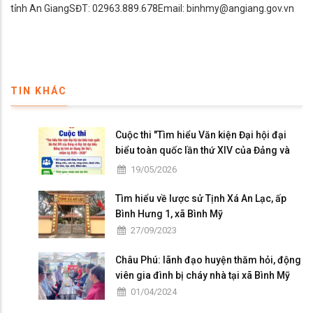
tỉnh An GiangSĐT: 02963.889.678Email: binhmy@angiang.gov.vn
TIN KHÁC
Cuộc thi "Tìm hiểu Văn kiện Đại hội đại
biểu toàn quốc lần thứ XIV của Đảng và
Đại hội đại biểu Đảng bộ tỉnh An Giang lần
19/05/2026
thứ I, nhiệm kỳ 2025 - 2030"
Tìm hiểu về lược sử Tịnh Xá An Lạc, ấp
Bình Hưng 1, xã Bình Mỹ
27/09/2023
Châu Phú: lãnh đạo huyện thăm hỏi, động
viên gia đình bị cháy nhà tại xã Bình Mỹ
01/04/2024