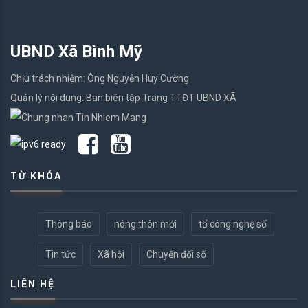
UBND Xã Bình Mỹ
Chịu trách nhiệm: Ông Nguyễn Huy Cường
Quản lý nội dung: Ban biên tập Trang TTĐT UBND XÃ
TỪ KHÓA
Thông báo
nông thôn mới
tổ công nghệ số
Tin tức
Xã hội
Chuyển đổi số
LIÊN HỆ