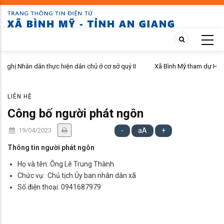
Skip
to
main
content
 dân chủ ở cơ sở quý II
Xã Bình Mỹ tham dự Hội nghị đánh giá chỉ số chuy
năm 2026
LIÊN HỆ
Công bố người phát ngôn
19/04/2023
-
aA
+
Thông tin người phát ngôn
Họ và tên: Ông Lê Trung Thành
Chức vụ: Chủ tịch Ủy ban nhân dân xã
Số điện thoại: 0941687979