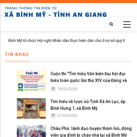
Skip
to
main
content
n
Bình Mỹ tổ chức Hội nghị Nhân dân thực hiện dân chủ ở cơ sở quý II
năm 2026 tại ấp Bình Phú
TIN KHÁC
Cuộc thi "Tìm hiểu Văn kiện Đại hội đại
biểu toàn quốc lần thứ XIV của Đảng và
Đại hội đại biểu Đảng bộ tỉnh An Giang lần
19/05/2026
thứ I, nhiệm kỳ 2025 - 2030"
Tìm hiểu về lược sử Tịnh Xá An Lạc, ấp
Bình Hưng 1, xã Bình Mỹ
27/09/2023
Châu Phú: lãnh đạo huyện thăm hỏi, động
viên gia đình bị cháy nhà tại xã Bình Mỹ