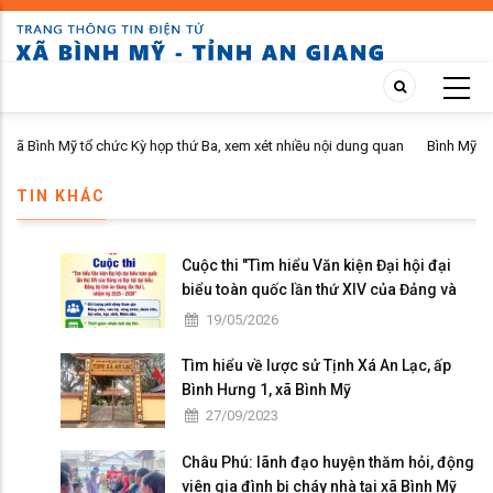
Skip
to
main
content
tổ chức Kỳ họp thứ Ba, xem xét nhiều nội dung quan
Bình Mỹ tổ chức Hội ng
n kinh tế - xã hội
năm 2026 tại ấp Bình 
TIN KHÁC
Cuộc thi "Tìm hiểu Văn kiện Đại hội đại
biểu toàn quốc lần thứ XIV của Đảng và
Đại hội đại biểu Đảng bộ tỉnh An Giang lần
19/05/2026
thứ I, nhiệm kỳ 2025 - 2030"
Tìm hiểu về lược sử Tịnh Xá An Lạc, ấp
Bình Hưng 1, xã Bình Mỹ
27/09/2023
Châu Phú: lãnh đạo huyện thăm hỏi, động
viên gia đình bị cháy nhà tại xã Bình Mỹ