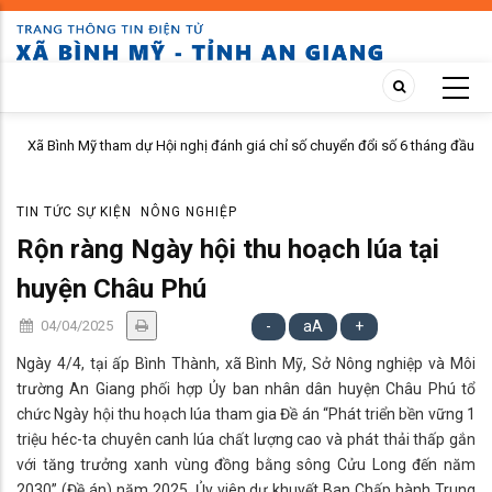
Skip
to
main
content
nh Mỹ tham dự Hội nghị đánh giá chỉ số chuyển đổi số 6 tháng đầu
Xã Bình Mỹ
2026
cây sầu r
TIN TỨC SỰ KIỆN
NÔNG NGHIỆP
Rộn ràng Ngày hội thu hoạch lúa tại
huyện Châu Phú
04/04/2025
-
aA
+
Ngày 4/4, tại ấp Bình Thành, xã Bình Mỹ, Sở Nông nghiệp và Môi
trường An Giang phối hợp Ủy ban nhân dân huyện Châu Phú tổ
chức Ngày hội thu hoạch lúa tham gia Đề án “Phát triển bền vững 1
triệu héc-ta chuyên canh lúa chất lượng cao và phát thải thấp gắn
với tăng trưởng xanh vùng đồng bằng sông Cửu Long đến năm
2030” (Đề án) năm 2025. Ủy viên dự khuyết Ban Chấp hành Trung