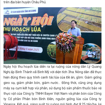
trên địa bàn huyện Châu Phú.
Ngày hội thu hoạch lúa diễn ra tại ruộng của nông dân Lý Quang
Nghị ấp Bình Thành xã Bình Mỹ với diện tích 3ha. Nông dân đã thực
hiện đúng theo quy trình canh tác lúa của Đề án, gồm: Giảm giống
gieo sạ, giảm phân bón, giảm nước... Đồng thời, cũng ứng dụng
máy sạ cụm kết hợp vùi phân, sử dụng bộ sản phẩm thuốc bảo vệ
thực vật của Công ty TNHH Bayer Việt Nam và phân bón của Công
ty Cổ phần Phân bón Bình Điền, nguồn giống lúa của Công ty
Vinarice. Kết quả, năng suất từ ruộng mô hình đạt 8,25 tấn/ha, lợi