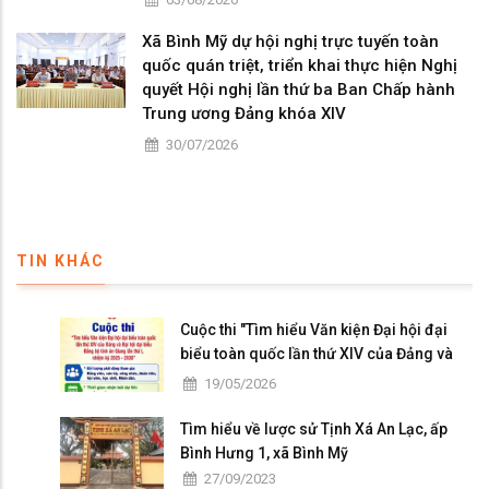
Xã Bình Mỹ dự hội nghị trực tuyến toàn
quốc quán triệt, triển khai thực hiện Nghị
quyết Hội nghị lần thứ ba Ban Chấp hành
Trung ương Đảng khóa XIV
30/07/2026
TIN KHÁC
Cuộc thi "Tìm hiểu Văn kiện Đại hội đại
biểu toàn quốc lần thứ XIV của Đảng và
Đại hội đại biểu Đảng bộ tỉnh An Giang lần
19/05/2026
thứ I, nhiệm kỳ 2025 - 2030"
Tìm hiểu về lược sử Tịnh Xá An Lạc, ấp
Bình Hưng 1, xã Bình Mỹ
27/09/2023