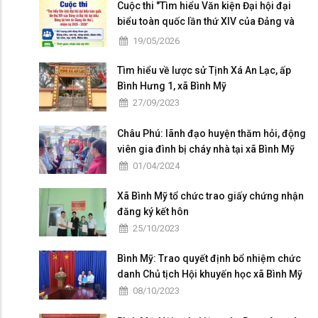
Cuộc thi "Tìm hiểu Văn kiện Đại hội đại
biểu toàn quốc lần thứ XIV của Đảng và
Đại hội đại biểu Đảng bộ tỉnh An Giang lần
19/05/2026
thứ I, nhiệm kỳ 2025 - 2030"
Tìm hiểu về lược sử Tịnh Xá An Lạc, ấp
Bình Hưng 1, xã Bình Mỹ
27/09/2023
Châu Phú: lãnh đạo huyện thăm hỏi, động
viên gia đình bị cháy nhà tại xã Bình Mỹ
01/04/2024
Xã Bình Mỹ tổ chức trao giấy chứng nhận
đăng ký kết hôn
25/10/2023
Bình Mỹ: Trao quyết định bổ nhiệm chức
danh Chủ tịch Hội khuyến học xã Bình Mỹ
08/10/2023