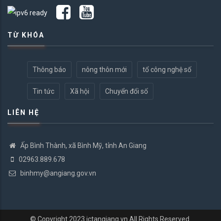
TỪ KHÓA
Thông báo
nông thôn mới
tổ công nghệ số
Tin tức
Xã hội
Chuyển đổi số
LIÊN HỆ
Ấp Bình Thành, xã Bình Mỹ, tỉnh An Giang
02963.889.678
binhmy@angiang.gov.vn
© Copyright 2023
ictangiang.vn
All Rights Reserved.