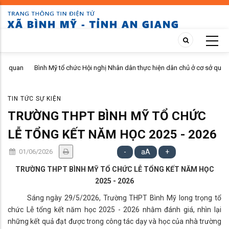
Skip
to
main
content
n
Bình Mỹ tổ chức Hội nghị Nhân dân thực hiện dân chủ ở cơ sở quý II
năm 2026 tại ấp Bình Phú
TIN TỨC SỰ KIỆN
TRƯỜNG THPT BÌNH MỸ TỔ CHỨC
LỄ TỔNG KẾT NĂM HỌC 2025 - 2026
01/06/2026
-
aA
+
TRƯỜNG THPT BÌNH MỸ TỔ CHỨC LỄ TỔNG KẾT NĂM HỌC
2025 - 2026
Sáng ngày 29/5/2026, Trường THPT Bình Mỹ long trọng tổ
chức Lễ tổng kết năm học 2025 - 2026 nhằm đánh giá, nhìn lại
những kết quả đạt được trong công tác dạy và học của nhà trường