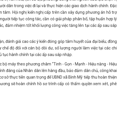
ời dân trong việc đi lại và thực hiện các giao dịch hành chính. Đặc
an tâm. Hội nghị kiến nghị cấp trên cần xây dựng phương án hỗ trợ
người tiếp tục công tác, cần có giải pháp phân bổ, tập huấn hợp lý
, đảm nhiệm tốt khối lượng công việc tăng lên tại các ấp sau sáp
n, đánh giá cao các ý kiến đóng góp tâm huyết của đại biểu; đồng
chế độ đối với cán bộ dôi dư, số lượng người làm việc tại các chi
hủ tục hành chính tại các ấp sau sáp nhập.
c bộ máy theo phương châm “Tinh - Gọn - Mạnh - Hiệu năng - Hiệu
 chính đáng của Nhân dân lên hàng đầu, bảo đảm dân chủ, công khai
 cơ sở thực tiễn quan trọng để UBND xã Bình Mỹ tiếp thu hoàn thiện
 phương sẽ hoàn chỉnh hồ sơ trình cấp có thẩm quyền xem xét, phê