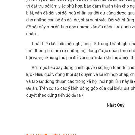
trí đặt trụ sở làm việc phù hợp, bảo đảm thuận tiện cho ngư
biệt, vấn đề đối với đội ngũ nhân sự dôi dư cũng được qu
cho những cán bộ ấp dôi dư, phải nghỉ việc. Đối với những 
để bộ máy mới dù tinh gọn nhưng vẫn đủ năng lực gánh vác
nhập.
Phát biểu kết luận hội nghị, ông Lê Trung Thành ghi nhậ
thời thông tin, làm rõ những nội dung được quan tâm như 
hội và việc không thu phí đối với người dân khi thực hiện t
Với mục tiêu xây dựng chính quyền số, kiện toàn tổ chứ
lực - Hiệu quả”, đồng thời đặt quyền và lợi ích hợp pháp,
và tạo sự đồng thuận cao trong xã hội, hội nghị lần này là
Đề án. Trên cơ sở các ý kiến đóng góp của đại biểu, địa
duyệt theo đúng tiến độ đề ra./.
Nhật Quỳ