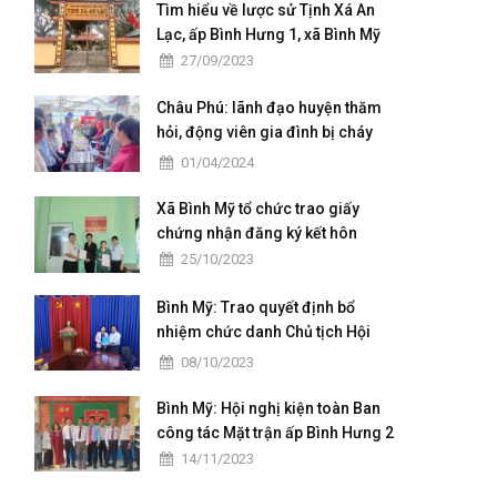
kỳ 2025 - 2030"
Tìm hiểu về lược sử Tịnh Xá An
Lạc, ấp Bình Hưng 1, xã Bình Mỹ
27/09/2023
Châu Phú: lãnh đạo huyện thăm
hỏi, động viên gia đình bị cháy
nhà tại xã Bình Mỹ
01/04/2024
Xã Bình Mỹ tổ chức trao giấy
chứng nhận đăng ký kết hôn
25/10/2023
Bình Mỹ: Trao quyết định bổ
nhiệm chức danh Chủ tịch Hội
khuyến học xã Bình Mỹ
08/10/2023
Bình Mỹ: Hội nghị kiện toàn Ban
công tác Mặt trận ấp Bình Hưng 2
14/11/2023