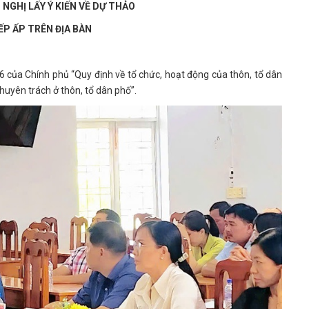
 NGHỊ LẤY Ý KIẾN VỀ DỰ THẢO
ẾP ẤP TRÊN ĐỊA BÀN
a Chính phủ “Quy định về tổ chức, hoạt động của thôn, tổ dân
huyên trách ở thôn, tổ dân phố”.