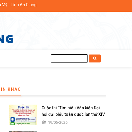
 Giang
Tìm
kiếm
TIN KHÁC
Cuộc thi "Tìm hiểu Văn kiện Đại
hội đại biểu toàn quốc lần thứ XIV
của Đảng và Đại hội đại biểu Đảng
19/05/2026
bộ tỉnh An Giang lần thứ I, nhiệm