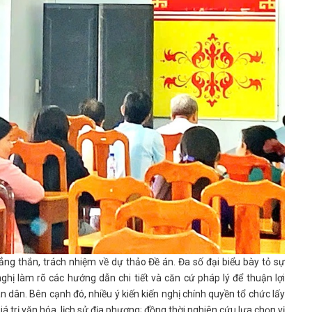
g thắn, trách nhiệm về dự thảo Đề án. Đa số đại biểu bày tỏ sự
ghị làm rõ các hướng dẫn chi tiết và căn cứ pháp lý để thuận lợi
 dân. Bên cạnh đó, nhiều ý kiến kiến nghị chính quyền tổ chức lấy
á trị văn hóa, lịch sử địa phương; đồng thời nghiên cứu lựa chọn vị