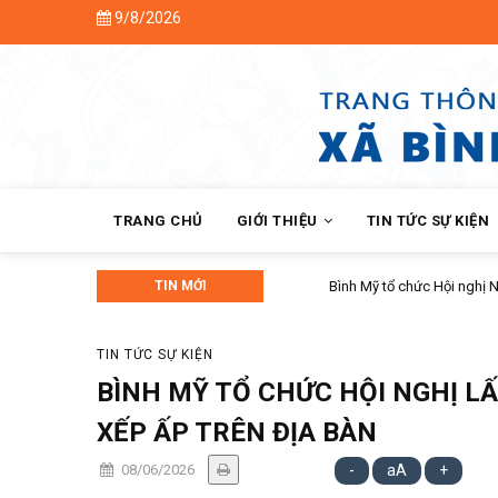
Skip
9/8/2026
to
main
content
MAIN
NAVIGATION
TRANG CHỦ
GIỚI THIỆU
TIN TỨC SỰ KIỆN
TIN MỚI
Bình Mỹ tổ chức Hội nghị Nhân dân 
TIN TỨC SỰ KIỆN
BÌNH MỸ TỔ CHỨC HỘI NGHỊ LẤ
XẾP ẤP TRÊN ĐỊA BÀN
08/06/2026
-
aA
+