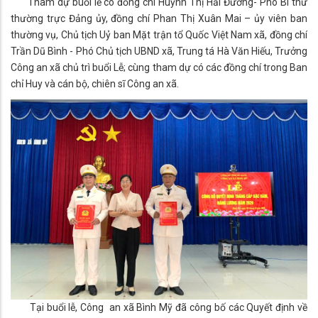
Tham dự buổi lễ có đồng chí Huỳnh Thị Hải Đường- Phó Bí thư
thường trực Đảng ủy, đồng chí Phan Thị Xuân Mai – ủy viên ban
thường vụ, Chủ tịch Uỷ ban Mặt trận tổ Quốc Việt Nam xã, đồng chí
Trần Dũ Bình - Phó Chủ tịch UBND xã, Trung tá Hà Văn Hiếu, Trưởng
Công an xã chủ trì buổi Lễ; cùng tham dự có các đồng chí trong Ban
chỉ Huy và cán bộ, chiên sĩ Công an xã.
Tại buổi lễ, Công an xã Bình Mỹ đã công bố các Quyết định về