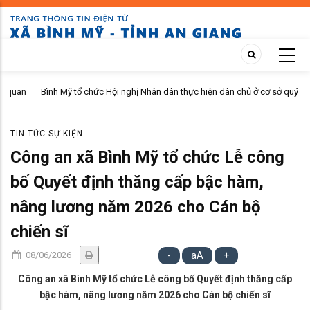
Skip
to
main
content
n
Bình Mỹ tổ chức Hội nghị Nhân dân thực hiện dân chủ ở cơ sở quý II
năm 2026 tại ấp Bình Phú
TIN TỨC SỰ KIỆN
Công an xã Bình Mỹ tổ chức Lễ công
bố Quyết định thăng cấp bậc hàm,
nâng lương năm 2026 cho Cán bộ
chiến sĩ
08/06/2026
-
aA
+
Công an xã Bình Mỹ tổ chức Lễ công bố Quyết định thăng cấp
bậc hàm, nâng lương năm 2026 cho Cán bộ chiến sĩ