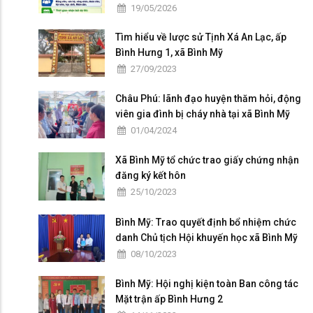
Đại hội đại biểu Đảng bộ tỉnh An Giang lần
19/05/2026
thứ I, nhiệm kỳ 2025 - 2030"
Tìm hiểu về lược sử Tịnh Xá An Lạc, ấp
Bình Hưng 1, xã Bình Mỹ
27/09/2023
Châu Phú: lãnh đạo huyện thăm hỏi, động
viên gia đình bị cháy nhà tại xã Bình Mỹ
01/04/2024
Xã Bình Mỹ tổ chức trao giấy chứng nhận
đăng ký kết hôn
25/10/2023
Bình Mỹ: Trao quyết định bổ nhiệm chức
danh Chủ tịch Hội khuyến học xã Bình Mỹ
08/10/2023
Bình Mỹ: Hội nghị kiện toàn Ban công tác
Mặt trận ấp Bình Hưng 2