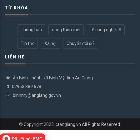
TỪ KHÓA
Thông báo
nông thôn mới
tổ công nghệ số
Tin tức
Xã hội
Chuyển đổi số
LIÊN HỆ
Ấp Bình Thành, xã Bình Mỹ, tỉnh An Giang
02963.889.678
binhmy@angiang.gov.vn
© Copyright 2023
ictangiang.vn
All Rights Reserved.
Đã kết nối EMC