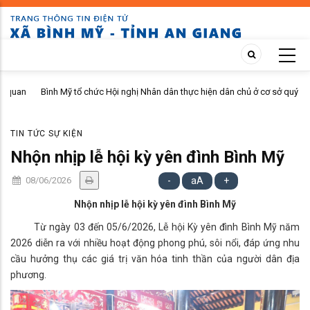
Skip
to
main
content
n
Bình Mỹ tổ chức Hội nghị Nhân dân thực hiện dân chủ ở cơ sở quý II
năm 2026 tại ấp Bình Phú
TIN TỨC SỰ KIỆN
Nhộn nhịp lễ hội kỳ yên đình Bình Mỹ
08/06/2026
-
aA
+
Nhộn nhịp lễ hội kỳ yên đình Bình Mỹ
Từ ngày 03 đến 05/6/2026, Lễ hội Kỳ yên đình Bình Mỹ năm
2026 diễn ra với nhiều hoạt động phong phú, sôi nổi, đáp ứng nhu
cầu hưởng thụ các giá trị văn hóa tinh thần của người dân địa
phương.