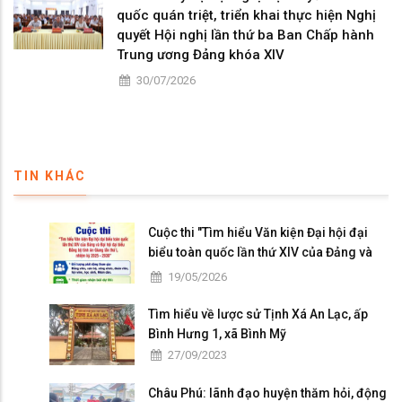
quốc quán triệt, triển khai thực hiện Nghị
quyết Hội nghị lần thứ ba Ban Chấp hành
Trung ương Đảng khóa XIV
30/07/2026
TIN KHÁC
Cuộc thi "Tìm hiểu Văn kiện Đại hội đại
biểu toàn quốc lần thứ XIV của Đảng và
Đại hội đại biểu Đảng bộ tỉnh An Giang lần
19/05/2026
thứ I, nhiệm kỳ 2025 - 2030"
Tìm hiểu về lược sử Tịnh Xá An Lạc, ấp
Bình Hưng 1, xã Bình Mỹ
27/09/2023
Châu Phú: lãnh đạo huyện thăm hỏi, động