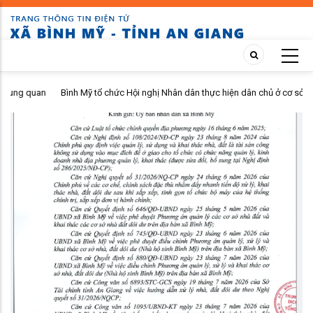
Skip
to
main
content
an
Bình Mỹ tổ chức Hội nghị Nhân dân thực hiện dân chủ ở cơ sở quý II
năm 2026 tại ấp Bình Phú