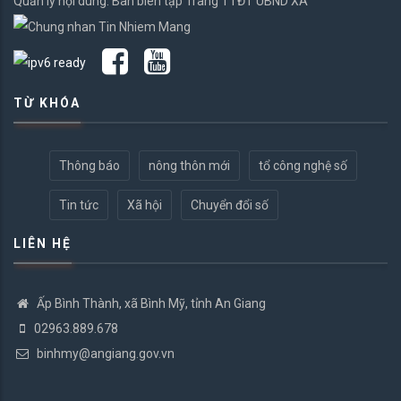
Quản lý nội dung: Ban biên tập Trang TTĐT UBND XÃ
TỪ KHÓA
Thông báo
nông thôn mới
tổ công nghệ số
Tin tức
Xã hội
Chuyển đổi số
LIÊN HỆ
Ấp Bình Thành, xã Bình Mỹ, tỉnh An Giang
02963.889.678
binhmy@angiang.gov.vn