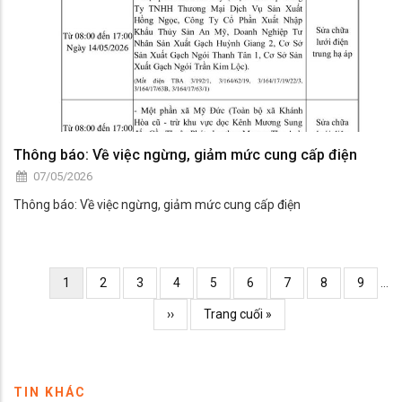
Thông báo: Về việc ngừng, giảm mức cung cấp điện
07/05/2026
Thông báo: Về việc ngừng, giảm mức cung cấp điện
Pagination
Current
1
Page
2
Page
3
Page
4
Page
5
Page
6
Page
7
Page
8
Page
9
…
page
Trang
››
Trang
Trang cuối »
kế
cuối
TIN KHÁC