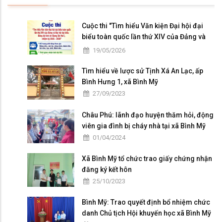
Cuộc thi "Tìm hiểu Văn kiện Đại hội đại
biểu toàn quốc lần thứ XIV của Đảng và
Đại hội đại biểu Đảng bộ tỉnh An Giang lần
19/05/2026
thứ I, nhiệm kỳ 2025 - 2030"
Tìm hiểu về lược sử Tịnh Xá An Lạc, ấp
Bình Hưng 1, xã Bình Mỹ
27/09/2023
Châu Phú: lãnh đạo huyện thăm hỏi, động
viên gia đình bị cháy nhà tại xã Bình Mỹ
01/04/2024
Xã Bình Mỹ tổ chức trao giấy chứng nhận
đăng ký kết hôn
25/10/2023
Bình Mỹ: Trao quyết định bổ nhiệm chức
danh Chủ tịch Hội khuyến học xã Bình Mỹ