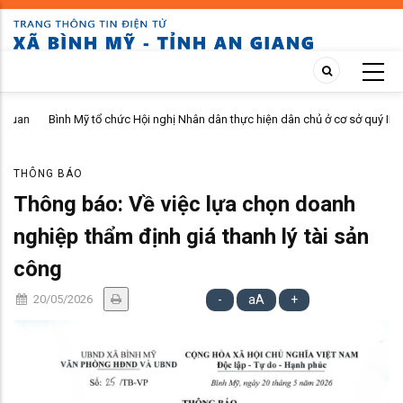
Skip
to
main
content
n
Bình Mỹ tổ chức Hội nghị Nhân dân thực hiện dân chủ ở cơ sở quý II
năm 2026 tại ấp Bình Phú
THÔNG BÁO
Thông báo: Về việc lựa chọn doanh
nghiệp thẩm định giá thanh lý tài sản
công
20/05/2026
-
aA
+