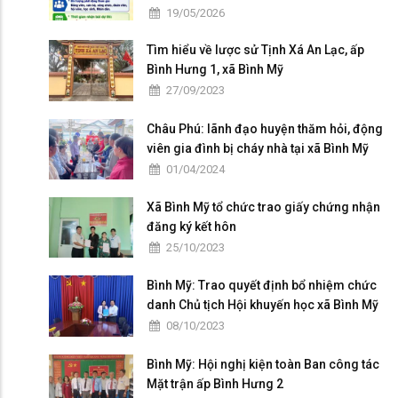
Đại hội đại biểu Đảng bộ tỉnh An Giang lần
19/05/2026
thứ I, nhiệm kỳ 2025 - 2030"
Tìm hiểu về lược sử Tịnh Xá An Lạc, ấp
Bình Hưng 1, xã Bình Mỹ
27/09/2023
Châu Phú: lãnh đạo huyện thăm hỏi, động
viên gia đình bị cháy nhà tại xã Bình Mỹ
01/04/2024
Xã Bình Mỹ tổ chức trao giấy chứng nhận
đăng ký kết hôn
25/10/2023
Bình Mỹ: Trao quyết định bổ nhiệm chức
danh Chủ tịch Hội khuyến học xã Bình Mỹ
08/10/2023
Bình Mỹ: Hội nghị kiện toàn Ban công tác
Mặt trận ấp Bình Hưng 2