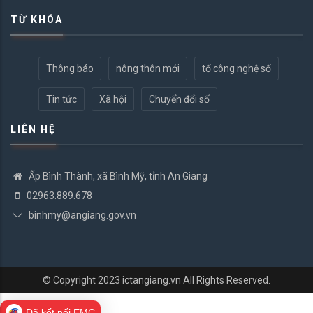
TỪ KHÓA
Thông báo
nông thôn mới
tổ công nghệ số
Tin tức
Xã hội
Chuyển đổi số
LIÊN HỆ
Ấp Bình Thành, xã Bình Mỹ, tỉnh An Giang
02963.889.678
binhmy@angiang.gov.vn
© Copyright 2023
ictangiang.vn
All Rights Reserved.
Đã kết nối EMC